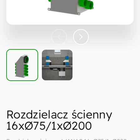
Rozdzielacz ścienny
16xØ75/1xØ200