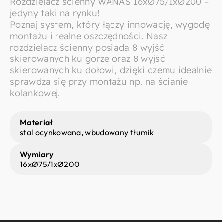
Rozdzielacz ścienny WANAS 16xØ75/1xØ200 –
jedyny taki na rynku!
Poznaj system, który łączy innowację, wygodę
montażu i realne oszczędności. Nasz
rozdzielacz ścienny posiada 8 wyjść
skierowanych ku górze oraz 8 wyjść
skierowanych ku dołowi, dzięki czemu idealnie
sprawdza się przy montażu np. na ścianie
kolankowej.
Materiał
stal ocynkowana, wbudowany tłumik
Wymiary
16xØ75/1xØ200