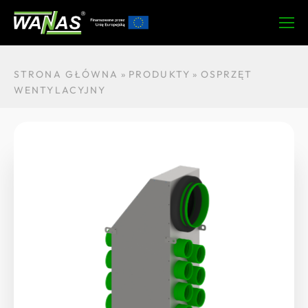
Zapytaj o
O produkcie
Dane techniczne
Do pobrania
STRONA GŁÓWNA
»
PRODUKTY
»
OSPRZĘT
WENTYLACYJNY