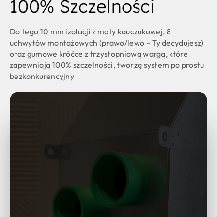
100% Szczelności
Do tego 10 mm izolacji z maty kauczukowej, 8
uchwytów montażowych (prawo/lewo – Ty decydujesz)
oraz gumowe króćce z trzystopniową wargą, które
zapewniają 100% szczelności, tworzą system po prostu
bezkonkurencyjny