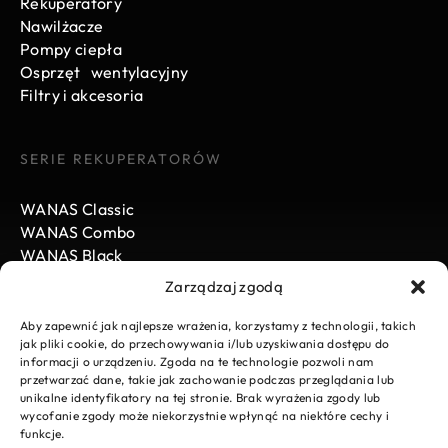
Rekuperatory
Nawilżacze
Pompy ciepła
Osprzęt wentylacyjny
Filtry i akcesoria
SERIE REKUPERATORÓW
WANAS Classic
WANAS Combo
WANAS Black
Zarządzaj zgodą
WANAS
Aby zapewnić jak najlepsze wrażenia, korzystamy z technologii, takich
jak pliki cookie, do przechowywania i/lub uzyskiwania dostępu do
informacji o urządzeniu. Zgoda na te technologie pozwoli nam
Aktualności
przetwarzać dane, takie jak zachowanie podczas przeglądania lub
Kariera
unikalne identyfikatory na tej stronie. Brak wyrażenia zgody lub
Do pobrania
wycofanie zgody może niekorzystnie wpłynąć na niektóre cechy i
funkcje.
E-Sklep