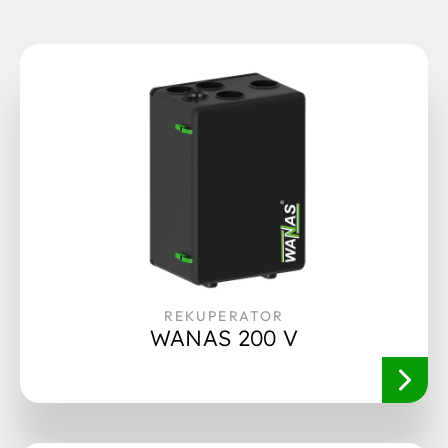
Od
Do
Powierzchnia
Od
Do
Położenie
Wszystkie
REKUPERATOR
WANAS 200 V