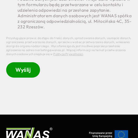
tym formularzu będą przetwarzane w celu kontaktu i
udzielenia odpowiedzi na przesłane zapytanie.
Administratorem danych osobowych jest WANAS spółka
z ograniczoną odpowiedzialnością, ul. Miłocińska 4C, 35-
232 Rzeszów.
Przysługujące prawa: dostępu do treści danych, sprostowania danych, usunięcia danych,
ograniczenia przetwarzania danych, sprzeciwu wobec przetwarzania danych, wniesienia
skargi do organu nadzorczego. Wycofanie zgody jest możliwe poprzez przesłanie
zgłoszenia na adres marketing@wanas.pl. Więcej informacji na temat przetwarzania
danych osobowych znajduje się w
Polityce Prywatności
.
Alternative: