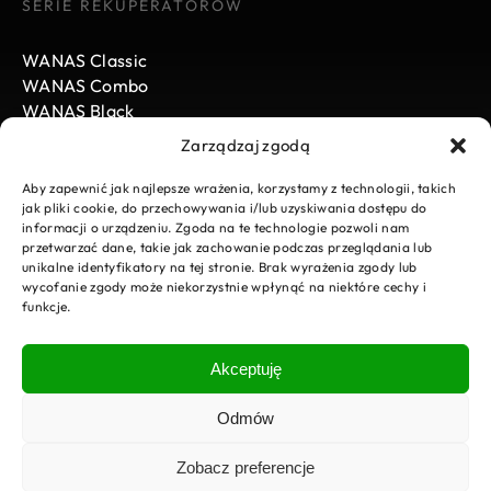
SERIE REKUPERATORÓW
WANAS Classic
WANAS Combo
WANAS Black
Zarządzaj zgodą
WANAS
Aby zapewnić jak najlepsze wrażenia, korzystamy z technologii, takich
jak pliki cookie, do przechowywania i/lub uzyskiwania dostępu do
informacji o urządzeniu. Zgoda na te technologie pozwoli nam
Aktualności
przetwarzać dane, takie jak zachowanie podczas przeglądania lub
Kariera
unikalne identyfikatory na tej stronie. Brak wyrażenia zgody lub
Do pobrania
wycofanie zgody może niekorzystnie wpłynąć na niektóre cechy i
funkcje.
E-Sklep
Strefa instalatora
Zgłoszenie serwisowe
Akceptuję
Kontakt
Polityka prywatności
Odmów
Projekty
Zobacz preferencje