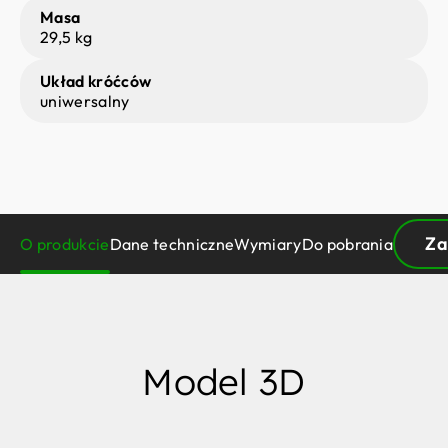
Masa
29,5 kg
Układ króćców
uniwersalny
Za
O produkcie
Dane techniczne
Wymiary
Do pobrania
Model 3D