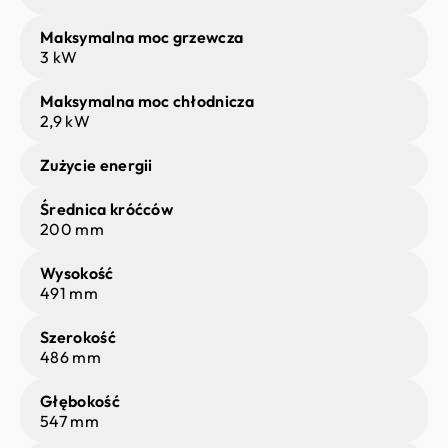
Maksymalna moc grzewcza
3 kW
Maksymalna moc chłodnicza
2,9 kW
Zużycie energii
Średnica króćców
200 mm
Wysokość
491 mm
Szerokość
486 mm
Głębokość
547 mm