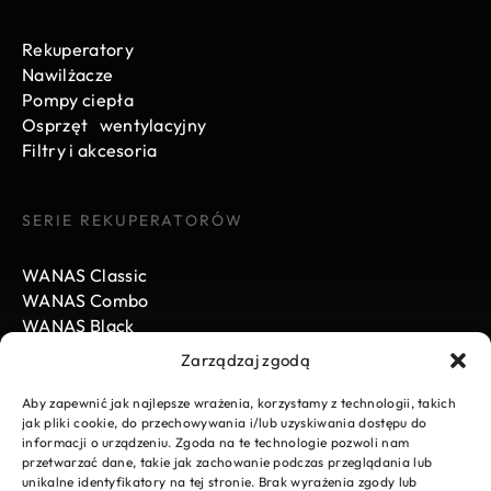
Rekuperatory
Nawilżacze
Pompy ciepła
Osprzęt wentylacyjny
Filtry i akcesoria
SERIE REKUPERATORÓW
WANAS Classic
WANAS Combo
WANAS Black
Zarządzaj zgodą
WANAS
Aby zapewnić jak najlepsze wrażenia, korzystamy z technologii, takich
jak pliki cookie, do przechowywania i/lub uzyskiwania dostępu do
informacji o urządzeniu. Zgoda na te technologie pozwoli nam
Aktualności
przetwarzać dane, takie jak zachowanie podczas przeglądania lub
Kariera
unikalne identyfikatory na tej stronie. Brak wyrażenia zgody lub