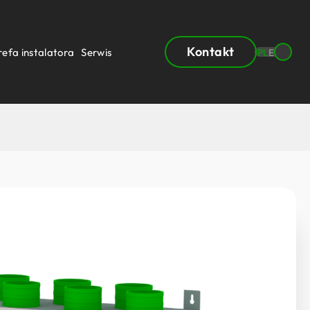
Kontakt
refa instalatora
Serwis
PL
EN
t
Rekuperatory wg wydajności
3
150 – 200m
/h
3
200 – 300m
/h
3
300 – 555m
/h
3
555 – 630m
/h
3
630 – 930m
/h
3
930 – 1400m
/h