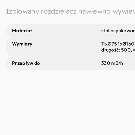
Izolowany rozdzielacz nawiewno wywie
Materiał
stal ocynkowa
Wymiary
11xØ75 1xØ160,
długość: 500, 
Przepływ do
330 m3/h