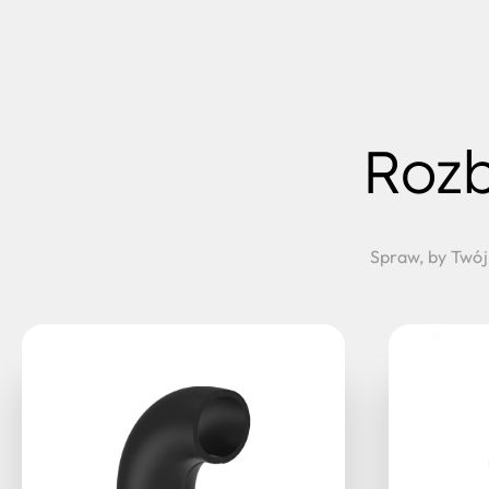
Rozb
Spraw, by Twój