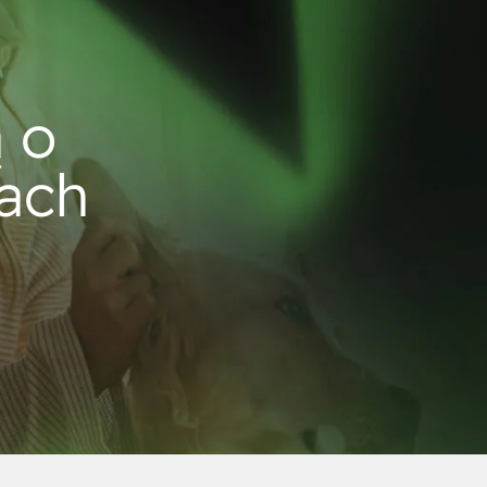
 o
ach