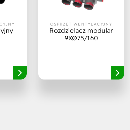
CYJNY
OSPRZĘT WENTYLACYJNY
cyjny
Rozdzielacz modular
9XØ75/160