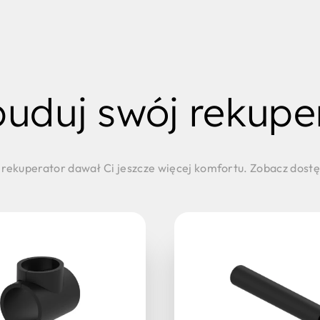
uduj swój rekupe
 rekuperator dawał Ci jeszcze więcej komfortu. Zobacz dost