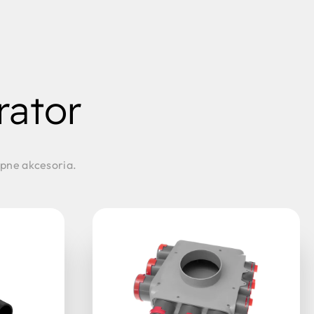
rator
ępne akcesoria.