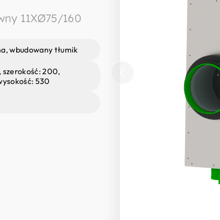
wny 11XØ75/160
na, wbudowany tłumik
 szerokość: 200,
wysokość: 530