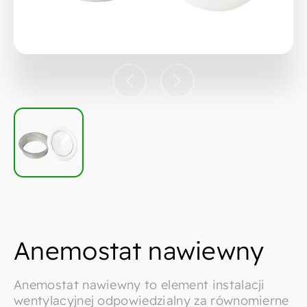
Anemostat nawiewny
Anemostat nawiewny to element instalacji
wentylacyjnej odpowiedzialny za równomierne