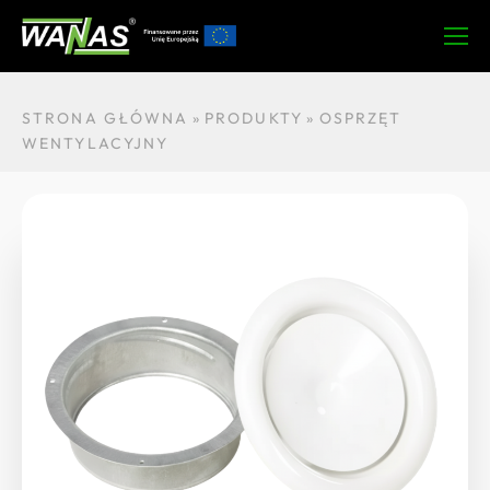
Zapytaj o
O produkcie
Dane techniczne
Do pobrania
STRONA GŁÓWNA
»
PRODUKTY
»
OSPRZĘT
WENTYLACYJNY