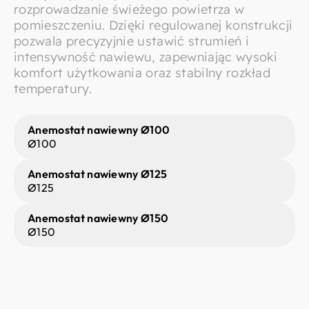
rozprowadzanie świeżego powietrza w
pomieszczeniu. Dzięki regulowanej konstrukcji
pozwala precyzyjnie ustawić strumień i
intensywność nawiewu, zapewniając wysoki
komfort użytkowania oraz stabilny rozkład
temperatury.
Anemostat nawiewny Ø100
Ø100
Anemostat nawiewny Ø125
Ø125
Anemostat nawiewny Ø150
Ø150