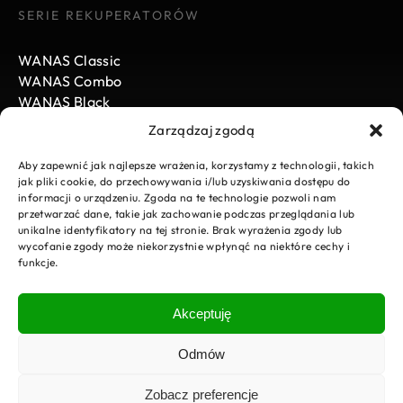
SERIE REKUPERATORÓW
WANAS Classic
WANAS Combo
WANAS Black
Zarządzaj zgodą
WANAS
Aby zapewnić jak najlepsze wrażenia, korzystamy z technologii, takich
jak pliki cookie, do przechowywania i/lub uzyskiwania dostępu do
informacji o urządzeniu. Zgoda na te technologie pozwoli nam
Aktualności
przetwarzać dane, takie jak zachowanie podczas przeglądania lub
Kariera
unikalne identyfikatory na tej stronie. Brak wyrażenia zgody lub
Do pobrania
wycofanie zgody może niekorzystnie wpłynąć na niektóre cechy i
funkcje.
E-Sklep
Strefa instalatora
Zgłoszenie serwisowe
Akceptuję
Kontakt
Polityka prywatności
Odmów
Projekty
Zobacz preferencje