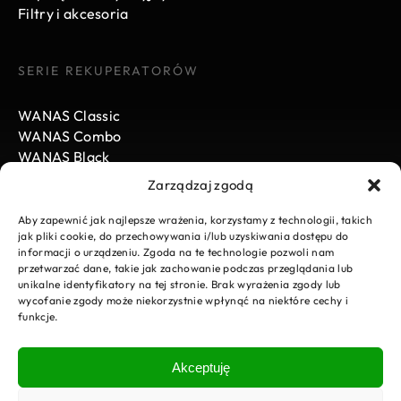
Filtry i akcesoria
SERIE REKUPERATORÓW
WANAS Classic
WANAS Combo
WANAS Black
Zarządzaj zgodą
WANAS
Aby zapewnić jak najlepsze wrażenia, korzystamy z technologii, takich
jak pliki cookie, do przechowywania i/lub uzyskiwania dostępu do
informacji o urządzeniu. Zgoda na te technologie pozwoli nam
Aktualności
przetwarzać dane, takie jak zachowanie podczas przeglądania lub
Kariera
unikalne identyfikatory na tej stronie. Brak wyrażenia zgody lub
Do pobrania
wycofanie zgody może niekorzystnie wpłynąć na niektóre cechy i
funkcje.
E-Sklep
Strefa instalatora
Zgłoszenie serwisowe
Akceptuję
Kontakt