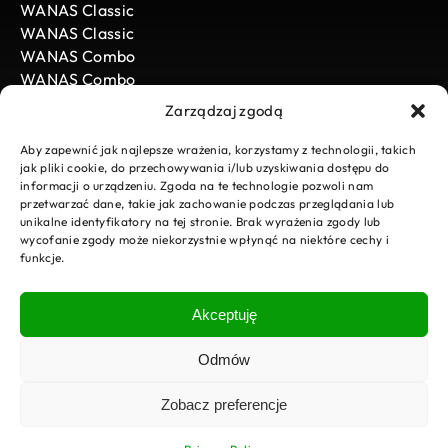
WANAS Classic
WANAS Classic
WANAS Combo
WANAS Combo
WANAS Black
Zarządzaj zgodą
WANAS Black
Aby zapewnić jak najlepsze wrażenia, korzystamy z technologii, takich
jak pliki cookie, do przechowywania i/lub uzyskiwania dostępu do
informacji o urządzeniu. Zgoda na te technologie pozwoli nam
WANAS
przetwarzać dane, takie jak zachowanie podczas przeglądania lub
unikalne identyfikatory na tej stronie. Brak wyrażenia zgody lub
News
wycofanie zgody może niekorzystnie wpłynąć na niektóre cechy i
funkcje.
Carrier
Not sure which product to choose?
Download
Contact us, we will be happy to advise
E-Sklep
you which choice will bring you the
Akceptuję
most benefits.
Service request
Contact
Odmów
Privacy Policy
Zobacz preferencje