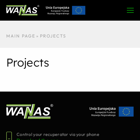
MAIN PAGE
»
PROJECTS
Projects
Control your recuperator via your phone