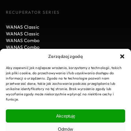
RECUPERATOR SERIES
WANAS Classic
WANAS Classic
WANAS Combo
WANAS Combo
WANAS Black
Zarządzaj zgodą
WANAS Black
Aby zapewnić jak najlepsze wrażenia, korzystamy z technologii, takich
jak pliki cookie, do przechowywania i/lub uzyskiwania dostępu do
informacji o urządzeniu. Zgoda na te technologie pozwoli nam
WANAS
przetwarzać dane, takie jak zachowanie podczas przeglądania lub
unikalne identyfikatory na tej stronie. Brak wyrażenia zgody lub
News
wycofanie zgody może niekorzystnie wpłynąć na niektóre cechy i
funkcje.
Carrier
Not sure which product to choose?
Download
Contact us, we will be happy to advise
E-Sklep
you which choice will bring you the
Akceptuję
most benefits.
Service request
Contact
Odmów