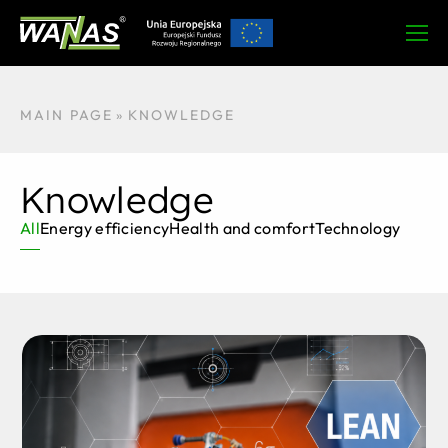
MAIN PAGE
»
KNOWLEDGE
Knowledge
All
Energy efficiency
Health and comfort
Technology