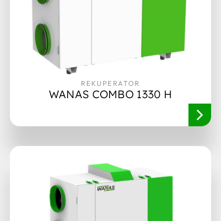
REKUPERATOR
WANAS COMBO 1330 H