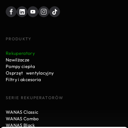
PRODUKTY
Rekuperatory
Nawilżacze
Pompy ciepła
Osprzęt wentylacyjny
Filtry i akcesoria
SERIE REKUPERATORÓW
WANAS Classic
WANAS Combo
WANAS Black