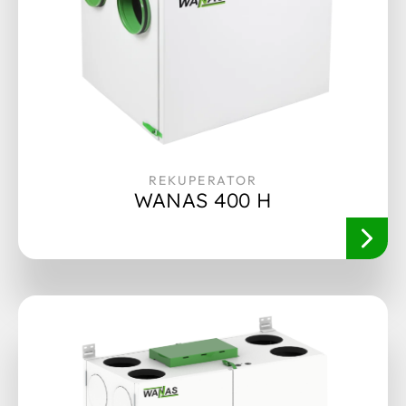
REKUPERATOR
WANAS 400 H