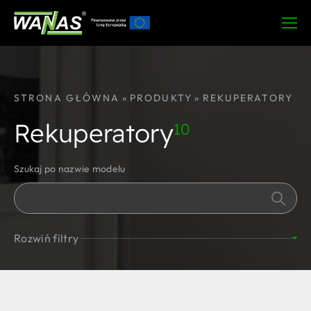
STRONA GŁÓWNA
»
PRODUKTY
»
REKUPERATORY
Rekuperatory
10
Szukaj po nazwie modelu
Rozwiń filtry
Seria
Wszystkie