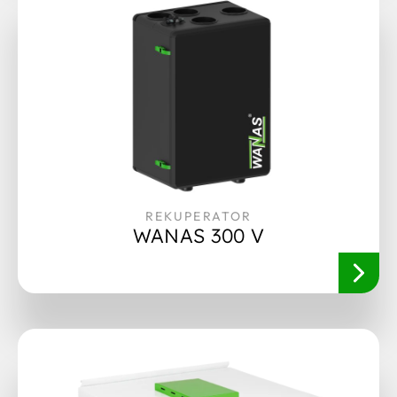
REKUPERATOR
WANAS 300 V