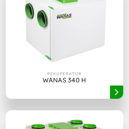
REKUPERATOR
WANAS 340 H