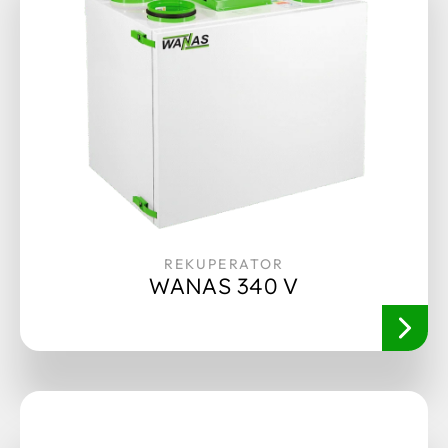
REKUPERATOR
WANAS 340 V