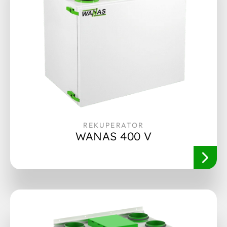
REKUPERATOR
WANAS 400 V